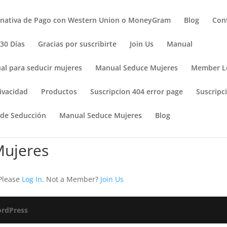
rnativa de Pago con Western Union o MoneyGram
Blog
Con
 30 Días
Gracias por suscribirte
Join Us
Manual
al para seducir mujeres
Manual Seduce Mujeres
Member L
ivacidad
Productos
Suscripcion 404 error page
Suscripci
 de Seducción
Manual Seduce Mujeres
Blog
Mujeres
 Please
Log In
. Not a Member?
Join Us
rdPress