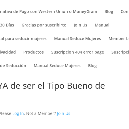
rnativa de Pago con Western Union o MoneyGram
Blog
Con
 30 Días
Gracias por suscribirte
Join Us
Manual
al para seducir mujeres
Manual Seduce Mujeres
Member L
ivacidad
Productos
Suscripcion 404 error page
Suscripci
 de Seducción
Manual Seduce Mujeres
Blog
YA de ser el Tipo Bueno de
 Please
Log In
. Not a Member?
Join Us