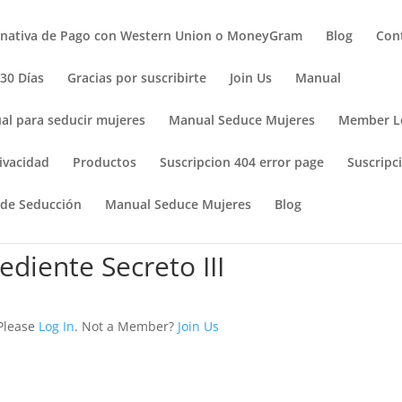
rnativa de Pago con Western Union o MoneyGram
Blog
Con
 30 Días
Gracias por suscribirte
Join Us
Manual
al para seducir mujeres
Manual Seduce Mujeres
Member L
ivacidad
Productos
Suscripcion 404 error page
Suscripci
 de Seducción
Manual Seduce Mujeres
Blog
ediente Secreto III
 Please
Log In
. Not a Member?
Join Us