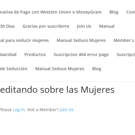
rnativa de Pago con Western Union o MoneyGram
Blog
Con
 30 Días
Gracias por suscribirte
Join Us
Manual
al para seducir mujeres
Manual Seduce Mujeres
Member L
ivacidad
Productos
Suscripcion 404 error page
Suscripci
 de Seducción
Manual Seduce Mujeres
Blog
Meditando sobre las Mujeres
 Please
Log In
. Not a Member?
Join Us