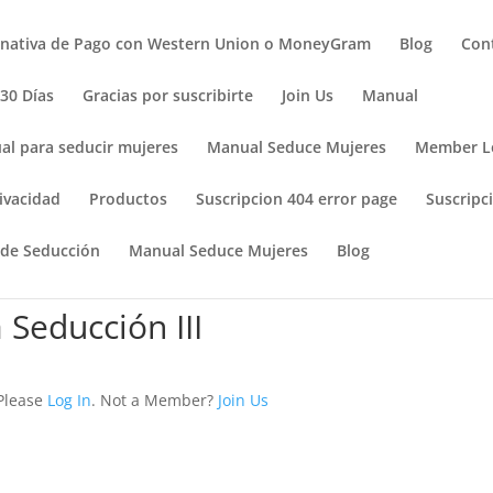
rnativa de Pago con Western Union o MoneyGram
Blog
Con
 30 Días
Gracias por suscribirte
Join Us
Manual
al para seducir mujeres
Manual Seduce Mujeres
Member L
ivacidad
Productos
Suscripcion 404 error page
Suscripci
 de Seducción
Manual Seduce Mujeres
Blog
 Seducción III
 Please
Log In
. Not a Member?
Join Us