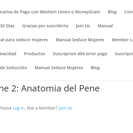
rnativa de Pago con Western Union o MoneyGram
Blog
Con
 30 Días
Gracias por suscribirte
Join Us
Manual
al para seducir mujeres
Manual Seduce Mujeres
Member L
ivacidad
Productos
Suscripcion 404 error page
Suscripci
 de Seducción
Manual Seduce Mujeres
Blog
ene 2: Anatomia del Pene
 Please
Log In
. Not a Member?
Join Us