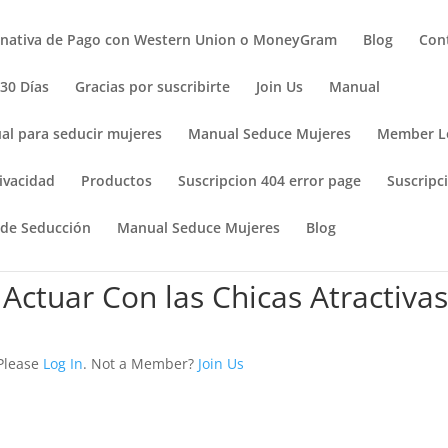
rnativa de Pago con Western Union o MoneyGram
Blog
Con
 30 Días
Gracias por suscribirte
Join Us
Manual
al para seducir mujeres
Manual Seduce Mujeres
Member L
ivacidad
Productos
Suscripcion 404 error page
Suscripci
 de Seducción
Manual Seduce Mujeres
Blog
Actuar Con las Chicas Atractiva
 Please
Log In
. Not a Member?
Join Us