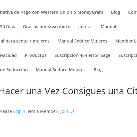
rnativa de Pago con Western Union o MoneyGram
Blog
Con
 30 Días
Gracias por suscribirte
Join Us
Manual
al para seducir mujeres
Manual Seduce Mujeres
Member L
ivacidad
Productos
Suscripcion 404 error page
Suscripci
 de Seducción
Manual Seduce Mujeres
Blog
Hacer una Vez Consigues una Ci
 Please
Log In
. Not a Member?
Join Us