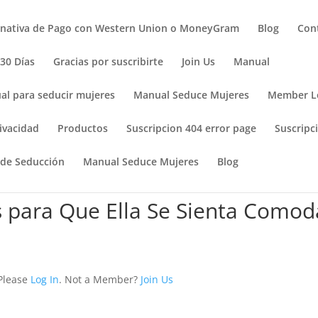
rnativa de Pago con Western Union o MoneyGram
Blog
Con
 30 Días
Gracias por suscribirte
Join Us
Manual
al para seducir mujeres
Manual Seduce Mujeres
Member L
ivacidad
Productos
Suscripcion 404 error page
Suscripci
 de Seducción
Manual Seduce Mujeres
Blog
s para Que Ella Se Sienta Comod
 Please
Log In
. Not a Member?
Join Us