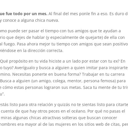
 que fue todo por un mes.
Al final del mes ponle fin a eso. Es duro 
a y conoce a alguna chica nueva.
omo puede ser pasar el tiempo con tus amigos que te ayudan a
io que dejes de hablar (y especialmente de quejarte) de ella con
a al fuego. Pasa ahora mejor tu tiempo con amigos que sean positivo
éndose en la dirección correcta.
Qué propósito en tu vida hiciste a un lado por estar con tu ex? En
o tuyo? Averígualo y busca a alguien a quien imitar para inspirarte
camino. Necesitas ponerte en buena forma? Trabajar en tu carrera
? Busca a alguien (un amigo, colega, mentor, persona femosa) para
 cómo estas personas lograron sus metas. Saca tu mente de tu tri
u”.
stás listo para otra relación y quizás no te sientas listo para citart
e cuenta de que hay otros peces en el océano. Por qué no pasas el
miras algunas chicas atractivas solteras que buscan conocer
ombres era mayor al de las mujeres en los sitios web de citas, pe