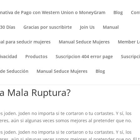
rnativa de Pago con Western Union o MoneyGram
Blog
Con
 30 Días
Gracias por suscribirte
Join Us
Manual
al para seducir mujeres
Manual Seduce Mujeres
Member L
ivacidad
Productos
Suscripcion 404 error page
Suscripci
 de Seducción
Manual Seduce Mujeres
Blog
na Mala Ruptura?
 joden. Joden no importa si te cortaron o tu cortastes. Y sí, los
eres, aún si algunas veces somos mejores al pretender que no.
 joden. Joden no importa si te cortaron o tu cortastes. Y sí, los
res, aún si algunas veces somos mejores al pretender que no. El 