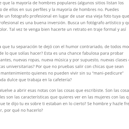
te que la mayoría de hombres populares (algunos sitios listan los
to de ellos en sus perfiles y la mayoría de hombres no. Puedes
 un fotografo profesional en lugar de usar esa vieja foto tuya qu
rofesional es una buena inversión. Busca un fotógrafo artístico y q
or. Tal vez te venga bien hacerte un retrato en traje formal y así
 que tu separación te dejó con el humor contrariado, de todos m
de lo que solías hacer? Esta es una chance fabulosa para probar
rantes, nuevas ropas, nueva música y por supuesto, nuevas clases
cas universitarias? Por que no pruebas salir con chicas que sean
to mantenimiento quienes no pueden vivir sin su “mani-pedicure”
da dulce que trabaja en la cafetería?
uelve a abrir esas notas con las cosas que escribiste. Son las cos
es son las características que quieres ver en las mujeres con las 
que te dijo tu ex sobre ti estaban en lo cierto? Se hombre y hazle fr
r, por qué no hacerlo?