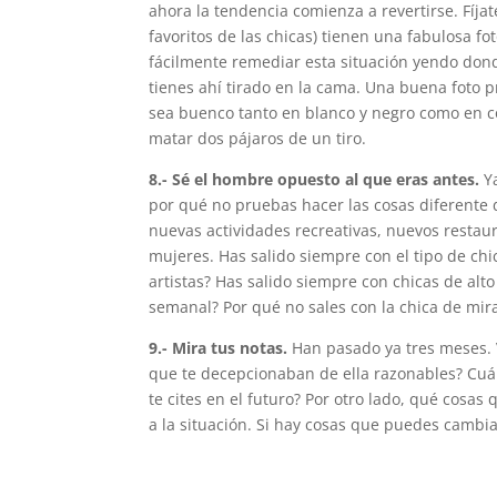
ahora la tendencia comienza a revertirse. Fíja
favoritos de las chicas) tienen una fabulosa fo
fácilmente remediar esta situación yendo donde
tienes ahí tirado en la cama. Una buena foto p
sea buenco tanto en blanco y negro como en col
matar dos pájaros de un tiro.
8.- Sé el hombre opuesto al que eras antes.
Ya
por qué no pruebas hacer las cosas diferente 
nuevas actividades recreativas, nuevos restau
mujeres. Has salido siempre con el tipo de chi
artistas? Has salido siempre con chicas de al
semanal? Por qué no sales con la chica de mira
9.- Mira tus notas.
Han pasado ya tres meses. V
que te decepcionaban de ella razonables? Cuál
te cites en el futuro? Por otro lado, qué cosas 
a la situación. Si hay cosas que puedes cambia