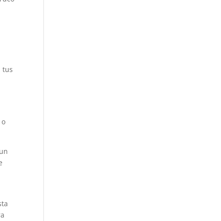
 tus
 o
 un
e
sta
ra