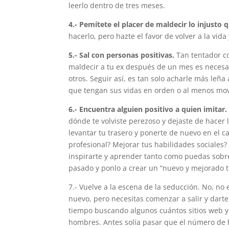
leerlo dentro de tres meses.
4.- Pemítete el placer de maldecir lo injusto
hacerlo, pero hazte el favor de volver a la vid
5.- Sal con personas positivas.
Tan tentador c
maldecir a tu ex después de un mes es necesar
otros. Seguir así, es tan solo acharle más leñ
que tengan sus vidas en orden o al menos movi
6.- Encuentra alguien positivo a quien imitar.
dónde te volviste perezoso y dejaste de hacer l
levantar tu trasero y ponerte de nuevo en el 
profesional? Mejorar tus habilidades sociales
inspirarte y aprender tanto como puedas sobre
pasado y ponlo a crear un “nuevo y mejorado t
7.- Vuelve a la escena de la seducción. No, no e
nuevo, pero necesitas comenzar a salir y dart
tiempo buscando algunos cuántos sitios web y 
hombres. Antes solía pasar que el número de h