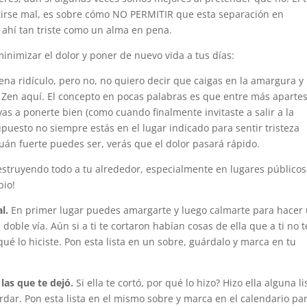
irse mal, es sobre cómo NO PERMITIR que esta separación en
e ahí tan triste como un alma en pena.
nimizar el dolor y poner de nuevo vida a tus días:
uena ridículo, pero no, no quiero decir que caigas en la amargura y
 Zen aquí. El concepto en pocas palabras es que entre más apartes
as a ponerte bien (como cuando finalmente invitaste a salir a la
uesto no siempre estás en el lugar indicado para sentir tristeza
uán fuerte puedes ser, verás que el dolor pasará rápido.
struyendo todo a tu alrededor, especialmente en lugares públicos
pio!
l.
En primer lugar puedes amargarte y luego calmarte para hacer
doble vía. Aún si a ti te cortaron habían cosas de ella que a ti no t
 qué lo hiciste. Pon esta lista en un sobre, guárdalo y marca en tu
 las que te dejó.
Si ella te cortó, por qué lo hizo? Hizo ella alguna li
rdar. Pon esta lista en el mismo sobre y marca en el calendario pa