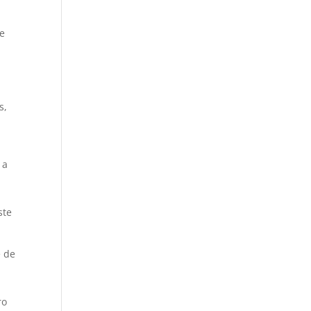
de
s,
 a
ste
e de
ro