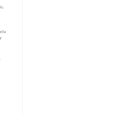
do,
ella
y
s