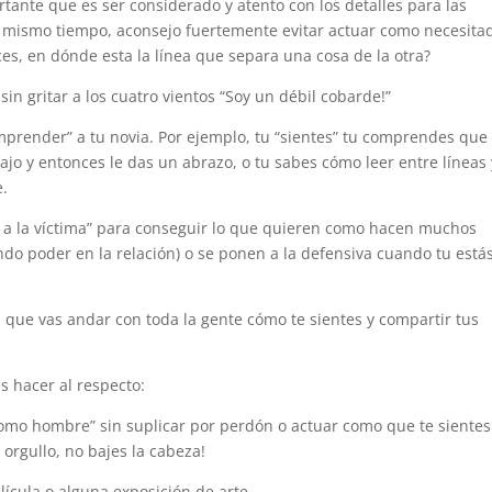
tante que es ser considerado y atento con los detalles para las
al mismo tiempo, aconsejo fuertemente evitar actuar como necesita
es, en dónde esta la línea que separa una cosa de la otra?
sin gritar a los cuatro vientos “Soy un débil cobarde!”
mprender” a tu novia. Por ejemplo, tu “sientes” tu comprendes que 
bajo y entonces le das un abrazo, o tu sabes cómo leer entre líneas 
e.
r a la víctima” para conseguir lo que quieren como hacen muchos
o poder en la relación) o se ponen a la defensiva cuando tu está
a que vas andar con toda la gente cómo te sientes y compartir tus
 hacer al respecto:
como hombre” sin suplicar por perdón o actuar como que te sientes
orgullo, no bajes la cabeza!
ícula o alguna exposición de arte.