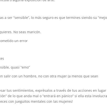
icas a ser “sensible”, lo más seguro es que termines siendo su “mejo
 quieres. No seas maricón.
cometido un error
tes
nsible, quasi “emo”
en salir con un hombre, no con otra mujer (a menos que sean
sar tus sentimientos, exprésalos a través de tus acciones en lugar
ición” de lo que anda mal o “entrará en pánico” si ella esta involucr
ces con jueguitos mentales con las mujeres!