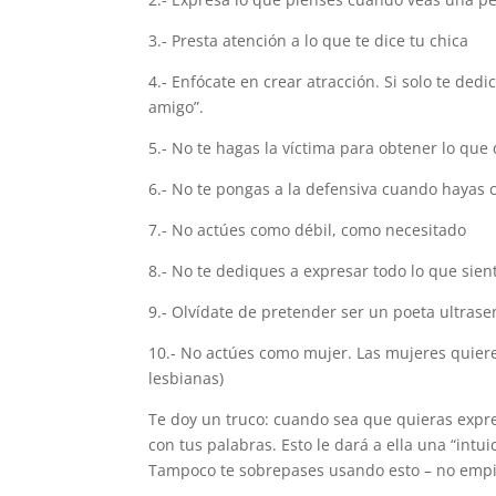
3.- Presta atención a lo que te dice tu chica
4.- Enfócate en crear atracción. Si solo te ded
amigo”.
5.- No te hagas la víctima para obtener lo que
6.- No te pongas a la defensiva cuando hayas 
7.- No actúes como débil, como necesitado
8.- No te dediques a expresar todo lo que sien
9.- Olvídate de pretender ser un poeta ultrase
10.- No actúes como mujer. Las mujeres quier
lesbianas)
Te doy un truco: cuando sea que quieras expre
con tus palabras. Esto le dará a ella una “intu
Tampoco te sobrepases usando esto – no empie