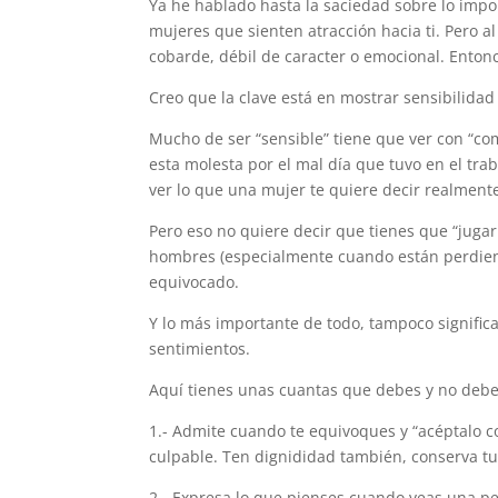
Ya he hablado hasta la saciedad sobre lo impor
mujeres que sienten atracción hacia ti. Pero 
cobarde, débil de caracter o emocional. Entonc
Creo que la clave está en mostrar sensibilidad 
Mucho de ser “sensible” tiene que ver con “co
esta molesta por el mal día que tuvo en el tra
ver lo que una mujer te quiere decir realment
Pero eso no quiere decir que tienes que “juga
hombres (especialmente cuando están perdiend
equivocado.
Y lo más importante de todo, tampoco signific
sentimientos.
Aquí tienes unas cuantas que debes y no debes
1.- Admite cuando te equivoques y “acéptalo 
culpable. Ten dignididad también, conserva tu 
2.- Expresa lo que pienses cuando veas una pel