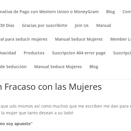
rnativa de Pago con Western Union o MoneyGram
Blog
Con
 30 Días
Gracias por suscribirte
Join Us
Manual
al para seducir mujeres
Manual Seduce Mujeres
Member L
ivacidad
Productos
Suscripcion 404 error page
Suscripci
 de Seducción
Manual Seduce Mujeres
Blog
n Fracaso con las Mujeres
sas que uds mismos así como muchos que me escriben me dan para 
 la mujer que tanto desean a su lado!
o no soy apuesto”