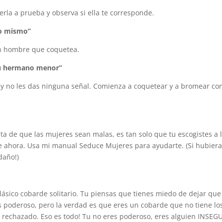
rla a prueba y observa si ella te corresponde.
yo mismo”
un hombre que coquetea.
su hermano menor”
 y no les das ninguna señal. Comienza a coquetear y a bromear co
 de que las mujeres sean malas, es tan solo que tu escogistes a 
 de ahora. Usa mi manual Seduce Mujeres para ayudarte. (Si hubier
daño!)
clásico cobarde solitario. Tu piensas que tienes miedo de dejar que
 poderoso, pero la verdad es que eres un cobarde que no tiene lo
r rechazado. Eso es todo! Tu no eres poderoso, eres alguien INSEG