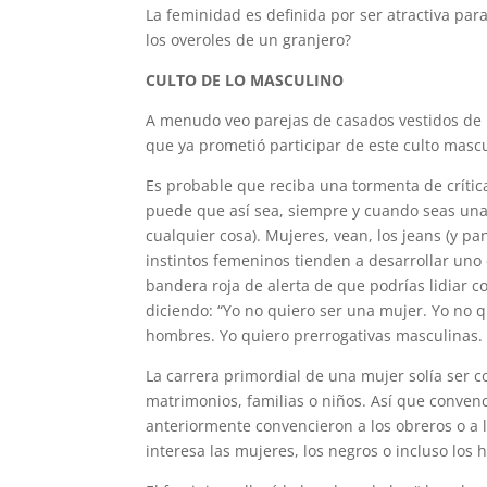
La feminidad es definida por ser atractiva pa
los overoles de un granjero?
CULTO DE LO MASCULINO
A menudo veo parejas de casados vestidos de m
que ya prometió participar de este culto mascu
Es probable que reciba una tormenta de crític
puede que así sea, siempre y cuando seas una 
cualquier cosa). Mujeres, vean, los jeans (y p
instintos femeninos tienden a desarrollar uno
bandera roja de alerta de que podrías lidiar c
diciendo: “Yo no quiero ser una mujer. Yo no 
hombres. Yo quiero prerrogativas masculinas
La carrera primordial de una mujer solía ser c
matrimonios, familias o niños. Así que convenc
anteriormente convencieron a los obreros o a l
interesa las mujeres, los negros o incluso los