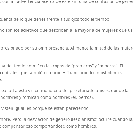
ño con mi advertencia acerca de este síntoma de confusión de géne
uenta de lo que tienes frente a tus ojos todo el tiempo.
ho son los adjetivos que describen a la mayoría de mujeres que u
impresionado por su omnipresencia. Al menos la mitad de las mujer
a del feminismo. Son las ropas de “granjeros” y “mineros”. El
centrales que también crearon y financiaron los movimientos
e.
lealtad a esta visión monótona del proletariado unisex, donde las
hombres y fornican como hombres (ej. perros).
se visten igual, es porque se están pareciendo.
ombre. Pero la desviación de género (lesbianismo) ocurre cuando la
 de compensar eso comportándose como hombres.