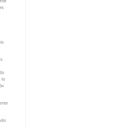
ente
 es
os.
es
a
ndo
 lo
ión
ente
ndo