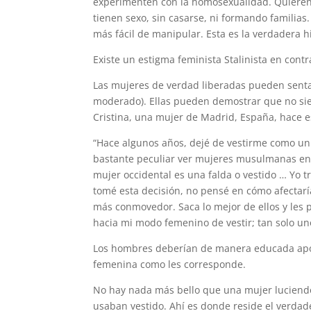
experimenten con la homosexualidad. Quieren
tienen sexo, sin casarse, ni formando familias.
más fácil de manipular. Esta es la verdadera hi
Existe un estigma feminista Stalinista en cont
Las mujeres de verdad liberadas pueden sentar
moderado). Ellas pueden demostrar que no sie
Cristina, una mujer de Madrid, España, hace e
“Hace algunos años, dejé de vestirme como un
bastante peculiar ver mujeres musulmanas en j
mujer occidental es una falda o vestido … Yo tr
tomé esta decisión, no pensé en cómo afectarí
más conmovedor. Saca lo mejor de ellos y les 
hacia mi modo femenino de vestir; tan solo un
Los hombres deberían de manera educada apoy
femenina como les corresponde.
No hay nada más bello que una mujer luciendo
usaban vestido. Ahí es donde reside el verdad