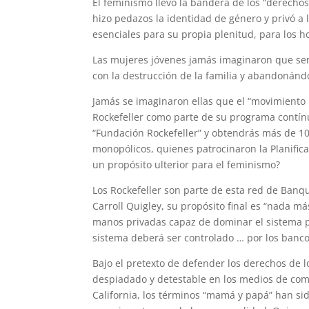
El feminismo llevó la bandera de los “derechos
hizo pedazos la identidad de género y privó a
esenciales para su propia plenitud, para los ho
Las mujeres jóvenes jamás imaginaron que serí
con la destrucción de la familia y abandonándo
Jamás se imaginaron ellas que el “movimiento 
Rockefeller como parte de su programa contínu
“Fundación Rockefeller” y obtendrás más de 10
monopólicos, quienes patrocinaron la Planificac
un propósito ulterior para el feminismo?
Los Rockefeller son parte de esta red de Banqu
Carroll Quigley, su propósito final es “nada m
manos privadas capaz de dominar el sistema p
sistema deberá ser controlado … por los banco
Bajo el pretexto de defender los derechos de 
despiadado y detestable en los medios de comu
California, los términos “mamá y papá” han sid