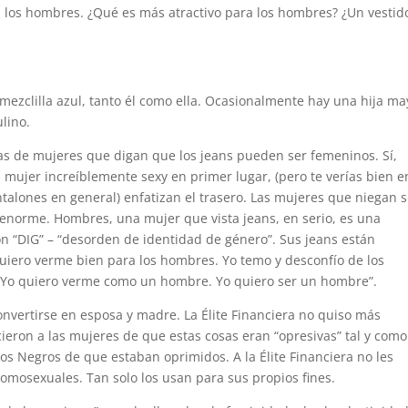
ra los hombres. ¿Qué es más atractivo para los hombres? ¿Un vestid
ezclilla azul, tanto él como ella. Ocasionalmente hay una hija ma
lino.
as de mujeres que digan que los jeans pueden ser femeninos. Sí,
mujer increíblemente sexy en primer lugar, (pero te verías bien e
antalones en general) enfatizan el trasero. Las mujeres que niegan 
 enorme. Hombres, una mujer que vista jeans, en serio, es una
on “DIG” – “desorden de identidad de género”. Sus jeans están
quiero verme bien para los hombres. Yo temo y desconfío de los
. Yo quiero verme como un hombre. Yo quiero ser un hombre”.
onvertirse en esposa y madre. La Élite Financiera no quiso más
ieron a las mujeres de que estas cosas eran “opresivas” tal y como
os Negros de que estaban oprimidos. A la Élite Financiera no les
 homosexuales. Tan solo los usan para sus propios fines.