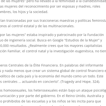
 de las mujeres” pero ha llevado a la feminidad a la clandestinidad
 las mujeres del reconocimiento por ser esposas y madres, roles
mbres, los hijos y la sociedad.
an traicionadas por sus traicioneras maestras y políticas feminist
nos al control estatal y de las multinacionales.
por las mujeres” estaba inspirado y patrocinado por la Fundación
o de ingienería social. Busca en Google “Estudios de la Mujer” y
0,000 resultados. ¿Realmente crees que los mayores capitalistas
ión Familiar, el control natal y la investigación eugenésica, no tie
eros Centrales de la Élite Financiera. En palabras del informante
ás y nada menos que crear un sistema global de control financiero 
olítico de cada país y la economía del mundo como un todo. Este
s centrales … actuando en concierto”. (Tragedy and Hope, 324).
los homosexuales, los heterosexuales están bajo un ataque psicoló
nicación y por parte del gobierno. En el Reino Unido, Australia y
o prohibidos de las escuelas y a los niños se les incita para que