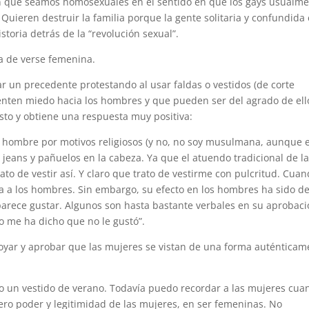
 que seamos homosexuales en el sentido en que los gays usualm
 Quieren destruir la familia porque la gente solitaria y confundida
storia detrás de la “revolución sexual”.
ra de verse femenina.
 un precedente protestando al usar faldas o vestidos (de corte
nten miedo hacia los hombres y que pueden ser del agrado de ell
sto y obtiene una respuesta muy positiva:
 hombre por motivos religiosos (y no, no soy musulmana, aunque 
eans y pañuelos en la cabeza. Ya que el atuendo tradicional de l
ato de vestir así. Y claro que trato de vestirme con pulcritud. Cua
a a los hombres. Sin embargo, su efecto en los hombres ha sido de
parece gustar. Algunos son hasta bastante verbales en su aprobac
o me ha dicho que no le gustó”.
ar y aprobar que las mujeres se vistan de una forma auténticam
 un vestido de verano. Todavía puedo recordar a las mujeres cua
ero poder y legitimidad de las mujeres, en ser femeninas. No