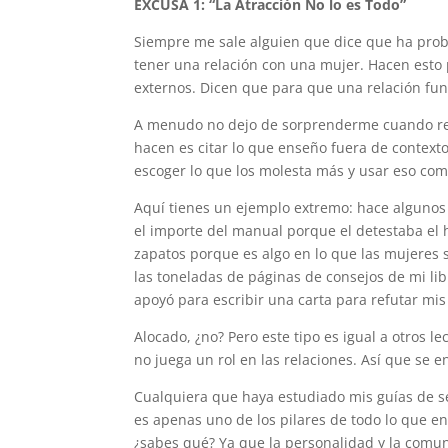
EXCUSA 1: “La Atracción No lo es Todo”
Siempre me sale alguien que dice que ha proba
tener una relación con una mujer. Hacen esto p
externos. Dicen que para que una relación func
A menudo no dejo de sorprenderme cuando rec
hacen es citar lo que enseño fuera de context
escoger lo que los molesta más y usar eso como
Aquí tienes un ejemplo extremo: hace algunos 
el importe del manual porque el detestaba el
zapatos porque es algo en lo que las mujeres s
las toneladas de páginas de consejos de mi lib
apoyó para escribir una carta para refutar mi
Alocado, ¿no? Pero este tipo es igual a otros 
no juega un rol en las relaciones. Así que se 
Cualquiera que haya estudiado mis guías de s
es apenas uno de los pilares de todo lo que e
¿sabes qué? Ya que la personalidad y la comun