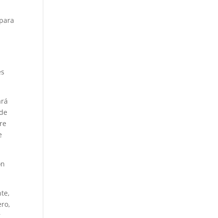
 para
es
ará
 de
re
e
ón
te,
ero,
r