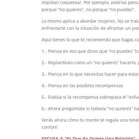
impidan coquetear. Por ejemplo, podrías pensa
porque “no quieres”, no porque “no puedes”.
Lo mismo aplica a abordar mujeres. No se tra
enfrentarte con la situación de afrontar un po
Aquí tienes lo que te recomiendo que hagas c
1.- Piensa en eso que dices que “no puedes” h
2.- Replantéalo como un “no quieres” hacerlo
3.- Piensa en lo que necesitas hacer para esta
4.- Piensa en las posibles recompensas
5.- Evalúa si la recompensa sobrepasa el “esfu
6.- Ahora pregúntate si todavía “no quieres” ha
Verás ahora cómo tu mente te regala una tone
confort!
EXCUSA 4: “Es Que Yo Quiero Una Relación”