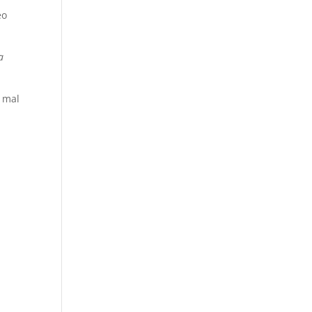
eo
a
a mal
o