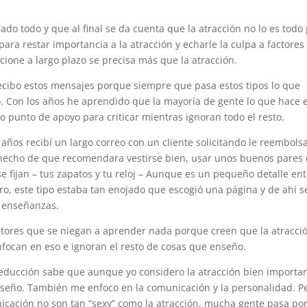
do todo y que al final se da cuenta que la atracción no lo es todo
ara restar importancia a la atracción y echarle la culpa a factores
ione a largo plazo se precisa más que la atracción.
ibo estos mensajes porque siempre que pasa estos tipos lo que
o. Con los años he aprendido que la mayoría de gente lo que hace 
 punto de apoyo para criticar mientras ignoran todo el resto.
años recibí un largo correo con un cliente solicitando le reembols
 hecho de que recomendara vestirse bien, usar unos buenos pares
e fijan – tus zapatos y tu reloj – Aunque es un pequeño detalle ent
ro, este tipo estaba tan enojado que escogió una página y de ahí s
s enseñanzas.
lectores que se niegan a aprender nada porque creen que la atracci
enfocan en eso e ignoran el resto de cosas que enseño.
educción sabe que aunque yo considero la atracción bien importan
nseño. También me enfoco en la comunicación y la personalidad. P
icación no son tan “sexy” como la atracción, mucha gente pasa po