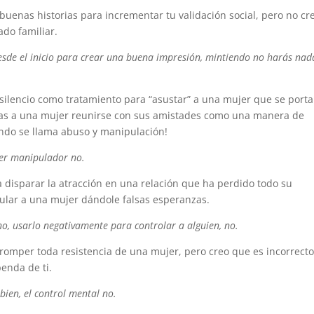
 buenas historias para incrementar tu validación social, pero no cr
ado familiar.
esde el inicio para crear una buena impresión, mintiendo no harás nad
l silencio como tratamiento para “asustar” a una mujer que se port
das a una mujer reunirse con sus amistades como una manera de
gundo se llama abuso y manipulación!
 ser manipulador no.
ra disparar la atracción en una relación que ha perdido todo su
ipular a una mujer dándole falsas esperanzas.
no, usarlo negativamente para controlar a alguien, no.
 romper toda resistencia de una mujer, pero creo que es incorrect
enda de ti.
bien, el control mental no.