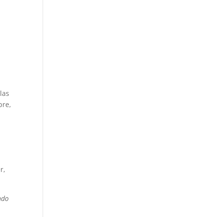
las
pre,
r,
ndo