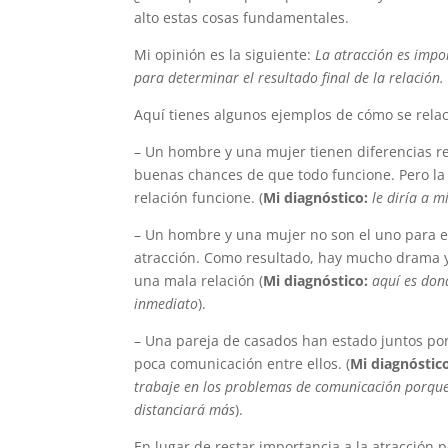
alto estas cosas fundamentales.
Mi opinión es la siguiente:
La atracción es impo
para determinar el resultado final de la relación.
Aquí tienes algunos ejemplos de cómo se relac
– Un hombre y una mujer tienen diferencias reli
buenas chances de que todo funcione. Pero la 
relación funcione. (
Mi diagnóstico:
le diría a m
– Un hombre y una mujer no son el uno para el
atracción. Como resultado, hay mucho drama y a
una mala relación (
Mi diagnóstico:
aquí es dond
inmediato
).
– Una pareja de casados han estado juntos por
poca comunicación entre ellos. (
Mi diagnóstic
trabaje en los problemas de comunicación porque 
distanciará más
).
En lugar de restar importancia a la atracción