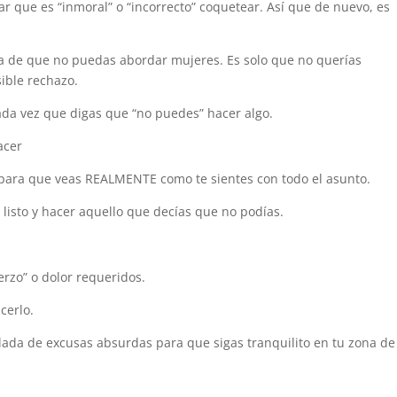
r que es “inmoral” o “incorrecto” coquetear. Así que de nuevo, es
ta de que no puedas abordar mujeres. Es solo que no querías
sible rechazo.
ada vez que digas que “no puedes” hacer algo.
acer
, para que veas REALMENTE como te sientes con todo el asunto.
r listo y hacer aquello que decías que no podías.
erzo” o dolor requeridos.
cerlo.
lada de excusas absurdas para que sigas tranquilito en tu zona de