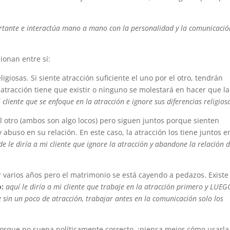
rtante e interactúa mano a mano con la personalidad y la comunicació
ionan entre sí:
giosas. Si siente atracción suficiente el uno por el otro, tendrán
atracción tiene que existir o ninguno se molestará en hacer que la
i cliente que se enfoque en la atracción e ignore sus diferencias religios
 otro (ambos son algo locos) pero siguen juntos porque sienten
buso en su relación. En este caso, la atracción los tiene juntos e
e le diría a mi cliente que ignore la atracción y abandone la relación 
 varios años pero el matrimonio se está cayendo a pedazos. Existe
o:
aquí le diría a mi cliente que trabaje en la atracción primero y LUEG
sin un poco de atracción, trabajar antes en la comunicación solo los
 porque no suena políticamente correcto, ¡piensa mejor cómo usarla